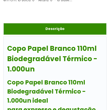
em cm: Ø Boca: 6 - Altura: 6 - Ø Base:...
Descrição
Copo Papel Branco 110ml
Biodegradável Térmico -
1.000un
Copo Papel Branco 110ml
Biodegradável Térmico -
1.000un
ideal
para
expresso
e
degustação
,