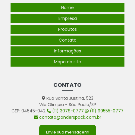
Home
Empresa
Produtos
Contato
Informações
Mapa do site
CONTATO
Rua Santa Justina, 523
Vila Olimpia - São Paulo/SP
CEP: 04545-042
(11) 3078-0777
(11) 99555-0777
contato@anderspack.com.br
Envie sua mensagem!